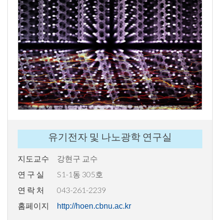
유기전자 및 나노광학 연구실
지도교수
강현구 교수
연 구 실
S1-1동 305호
연 락 처
043-261-2239
홈페이지
http://hoen.cbnu.ac.kr