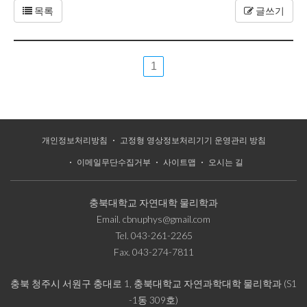
목록
글쓰기
1
개인정보처리방침
고정형 영상정보처리기기 운영관리 방침
이메일무단수집거부
사이트맵
오시는 길
충북대학교 자연대학 물리학과
Email.
cbnuphys@gmail.com
Tel.
043-261-2265
Fax.
043-274-7811
충북 청주시 서원구 충대로 1, 충북대학교 자연과학대학 물리학과 (S1
-1동 309호)